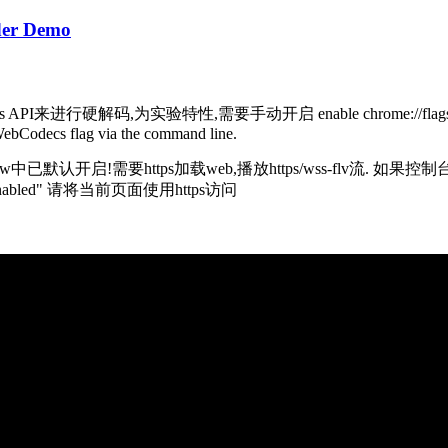
der Demo
来进行硬解码,为实验特性,需要手动开启 enable chrome://flags/#enable
=WebCodecs flag via the command line.
view中已默认开启!需要https加载web,播放https/wss-flv流. 如果控制台打印 
s not enabled" 请将当前页面使用https访问