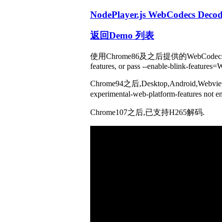
NodePlayer.js WebCodecs Deco
返回Demo 列表
使用Chrome86及之后提供的WebCodecs API
features, or pass --enable-blink-features
Chrome94之后,Desktop,Android,Web
experimental-web-platform-feature
Chrome107之后,已支持H265解码.