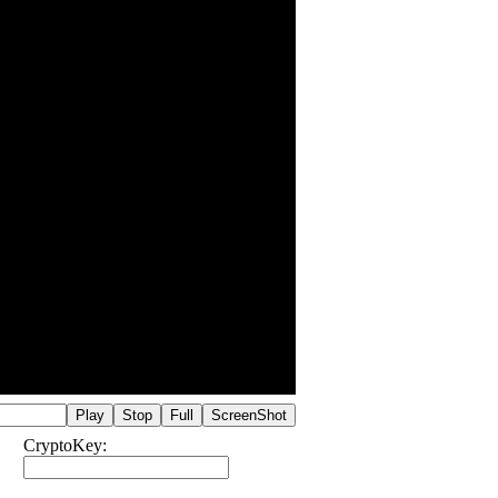
Play
Stop
Full
ScreenShot
CryptoKey: