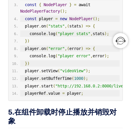
const
{
NodePlayer
}
=
 await 
NodePlayerFactory
();
const
 player 
=
new
NodePlayer
();
  player
.
on
(
"stats"
,(
stats
)
=>
{
    console
.
log
(
"player stats"
,
stats
);
})
  player
.
on
(
"error"
,(
error
)
=>
{
    console
.
log
(
"player error"
,
error
);
})
  player
.
setView
(
"videoView"
);
  player
.
setBufferTime
(
1000
);
  player
.
start
(
"http://192.168.0.2:8000/live/bb
  playerRef
.
value 
=
 player
;
5.在组件卸载时停止播放并销毁对
象