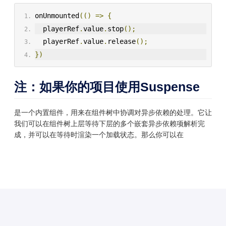
onUnmounted
(()
=>
{
  playerRef
.
value
.
stop
();
  playerRef
.
value
.
release
();
})
注：如果你的项目使用Suspense
是一个内置组件，用来在组件树中协调对异步依赖的处理。它让
我们可以在组件树上层等待下层的多个嵌套异步依赖项解析完
成，并可以在等待时渲染一个加载状态。那么你可以在