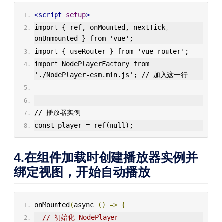
<script
setup
>
import { ref, onMounted, nextTick, 
onUnmounted } from 'vue';
import { useRouter } from 'vue-router';
import NodePlayerFactory from 
'./NodePlayer-esm.min.js'; // 加入这一行
// 播放器实例
const player = ref(null);
4.在组件加载时创建播放器实例并
绑定视图，开始自动播放
onMounted
(
async 
()
=>
{
// 初始化 NodePlayer