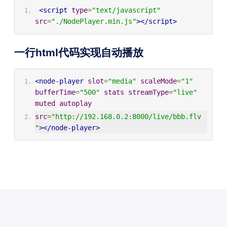
<script
type
=
"text/javascript"
src
=
"./NodePlayer.min.js"
></script>
一行html代码实现自动播放
<node-player
slot
=
"media"
scaleMode
=
"1"
bufferTime
=
"500"
stats
streamType
=
"live"
muted
autoplay
src
=
"http://192.168.0.2:8000/live/bbb.flv 
"
></node-player>