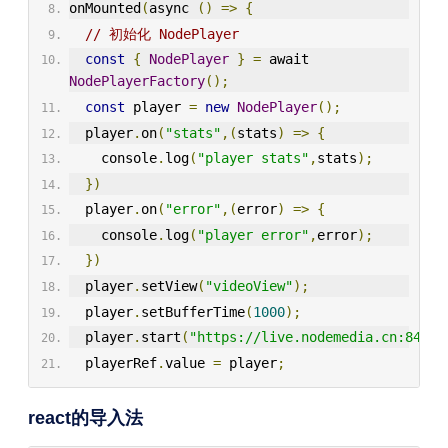
onMounted
(
async 
()
=>
{
// 初始化 NodePlayer
const
{
NodePlayer
}
=
 await 
NodePlayerFactory
();
const
 player 
=
new
NodePlayer
();
  player
.
on
(
"stats"
,(
stats
)
=>
{
    console
.
log
(
"player stats"
,
stats
);
})
  player
.
on
(
"error"
,(
error
)
=>
{
    console
.
log
(
"player error"
,
error
);
})
  player
.
setView
(
"videoView"
);
  player
.
setBufferTime
(
1000
);
  player
.
start
(
"https://live.nodemedia.cn:8443/
  playerRef
.
value 
=
 player
;
react的导入法