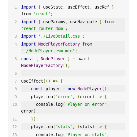
import
{
 useState
,
 useEffect
,
 useRef 
}
from 
'react'
;
import
{
 useParams
,
 useNavigate 
}
 from 
'react-router-dom'
;
import
'./LiveDetail.css'
;
import
NodePlayerFactory
 from 
"./NodePlayer-esm.min"
;
const
{
NodePlayer
}
=
 await 
NodePlayerFactory
();
useEffect
(()
=>
{
const
 player 
=
new
NodePlayer
();
    player
.
on
(
"error"
,
(
error
)
=>
{
      console
.
log
(
"Player on error"
,
error
);
});
    player
.
on
(
"stats"
,
(
stats
)
=>
{
      console
.
log
(
"Player on stats"
,