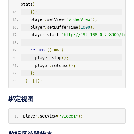
stats
)
});
    player
.
setView
(
"videoView"
);
    player
.
setBufferTime
(
1000
);
    player
.
start
(
"http://192.168.0.2:8000/live/
return
()
=>
{
      player
.
stop
();
      player
.
release
();
};
},
[]);
绑定视图
 player
.
setView
(
"video1"
);