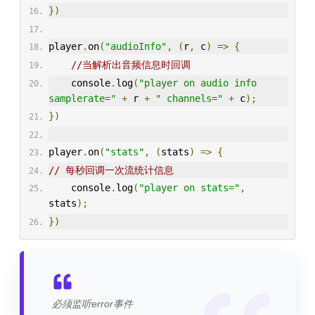
})
player
.
on
(
"audioInfo"
,
(
r
,
 c
)
=>
{
//当解析出音频信息时回调
    console
.
log
(
"player on audio info 
samplerate="
+
 r 
+
" channels="
+
 c
);
})
player
.
on
(
"stats"
,
(
stats
)
=>
{
// 每秒回调一次流统计信息
    console
.
log
(
"player on stats="
,
stats
);
})
必须监听error事件