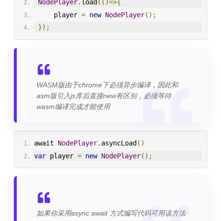
NodePlayer
.
load
(()=>{
     player 
=
new
NodePlayer
();
});
WASM版由于chrome下必须异步编译，因此和
asm版引入js库后直接new有区别，必须等待
wasm编译完成才能使用
await 
NodePlayer
.
asyncLoad
()
var
 player 
=
new
NodePlayer
();
如果你采用async await 方式编写代码可用该方法