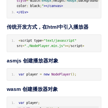
style
=
"
width
:
640px
;
height
:
480px
;
background
-
color
:
 black
;
"
></canvas>
</div>
传统开发方式，在html中引入播放器
<
script type
=
"text/javascript"
src
=
"./NodePlayer.min.js"
></
script
>
asmjs 创建播放器对象
var
 player 
=
new
NodePlayer
();
wasm 创建播放器对象
var
 player
;