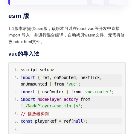
esm 版
1.1版本后提供esm版，该版本可以在react,vue等开发中直接
import 导入，并进行混合编译，自动拷贝wasm文件。无需再修
改index.html文件。
vue的导入法
<
script setup
>
import
{
 ref
,
 onMounted
,
 nextTick
,
onUnmounted 
}
 from 
'vue'
;
import
{
 useRouter 
}
 from 
'vue-router'
;
import
NodePlayerFactory
 from 
'./NodePlayer-esm.min.js'
;
// 播放器实例
const
 playerRef 
=
 ref
(
null
);