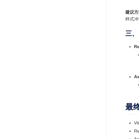
建议方
样式冲
三、
Re
A
最
Vi
Re
An