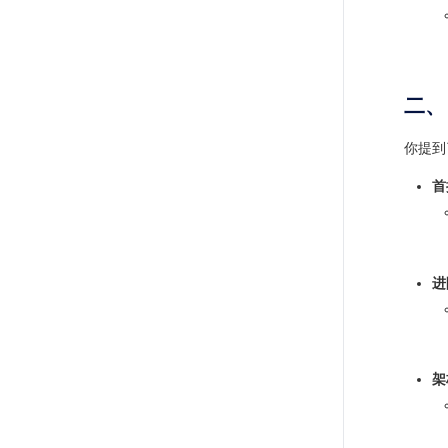
二、
你提到了
首
进
架