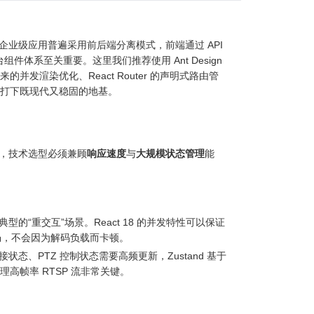
业级应用普遍采用前后端分离模式，前端通过 API
体系至关重要。这里我们推荐使用 Ant Design
9 带来的并发渲染优化、React Router 的声明式路由管
平台打下既现代又稳固的地基。
，技术选型必须兼顾
响应速度
与
大规模状态管理
能
“重交互”场景。React 18 的并发特性可以保证
畅，不会因为解码负载而卡顿。
的连接状态、PTZ 控制状态需要高频更新，Zustand 基于
高帧率 RTSP 流非常关键。