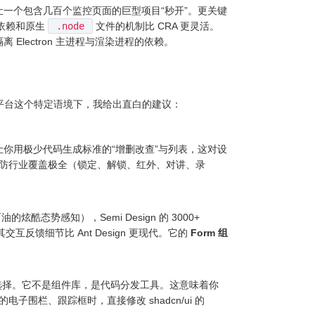
 服务能让一个包含几百个监控页面的巨型项目“秒开”。更关键
+ 依赖和原生
.node
文件的机制比 CRA 更灵活。
 Electron 主进程与渲染进程的依赖。
。在企业监控平台这个特定语境下，我给出直白的建议：
你用极少代码生成标准的“增删改查”与列表，这对设
对安防行业覆盖极全（锁定、解锁、红外、对讲、录
酷态势感知），Semi Design 的 3000+
交互反馈细节比 Ant Design 更现代。它的
Form 组
最好的选择。它不是组件库，是代码分发工具。这意味着你
围栏、跟踪框时，直接修改 shadcn/ui 的