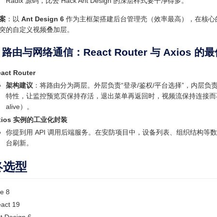
Radix 源码，比去 Hack Ant Design 的深层样式要干净得多。
案
：以
Ant Design 6
作为主框架搭建后台管理壳（效率最高），在核心
突的自定义视频叠加层。
 路由与网络通信：React Router 与 Axios 的
act Router
架构建议
：将路由分为两层。外层负责“登录/鉴权/平台选择”，内层负责“实时
特性，让监控预览页保持存活，退出菜单再返回时，视频流保持连接而不
alive）。
xios 实例的工业化封装
你提到用 API 调用后端服务。在安防项目中，设备列表、组织结构等
台刷新。
终选型
te 8
act 19
t Design 6