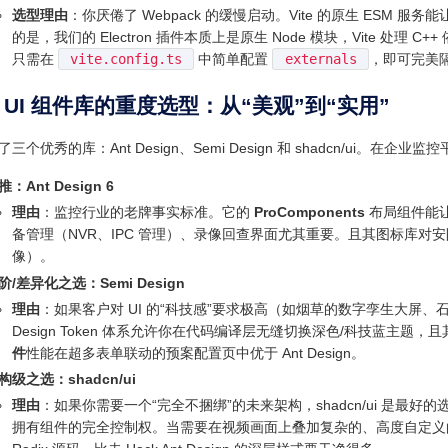
选型理由
：你厌倦了 Webpack 的缓慢启动。Vite 的原生 ESM
的是，我们的 Electron 插件本质上是原生 Node 模块，Vite 处理 C+
只需在
vite.config.ts
中简单配置
externals
，即可完美隔离
 UI 组件库的重度选型：从“美观”到“实用”
三个优秀的库：Ant Design、Semi Design 和 shadcn/ui
推：Ant Design 6
理由
：监控行业的老牌事实标准。它的
ProComponents
布局组件能让
备管理（NVR、IPC 管理）、录像回查界面尤其重要。且其图标库
像）。
阶/差异化之选：Semi Design
理由
：如果客户对 UI 的“科技感”要求极高（如烟草的数字孪生大屏、石油的炫
Design Token 体系允许你在代码编译层无缝切换深色/科技蓝主题，且其
件
性能在超多表单联动的预案配置页中优于 Ant Design。
构级之选：shadcn/ui
理由
：如果你需要一个“完全不捆绑”的未来架构，shadcn/ui 是
拥有组件的完全控制权。当需要在视频画面上叠加复杂的、高度自定义的电子