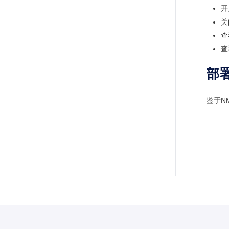
开启
关闭
查看
查看
部
鉴于NM