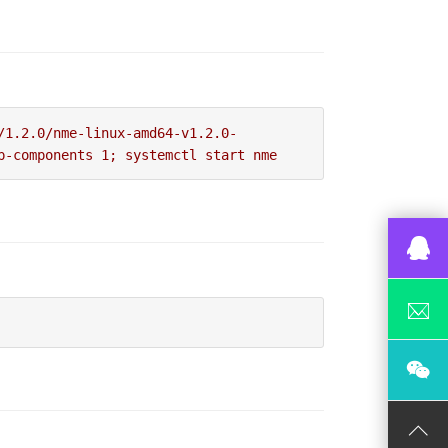
/1.2.0/nme-linux-amd64-v1.2.0-
p-components 1; systemctl start nme