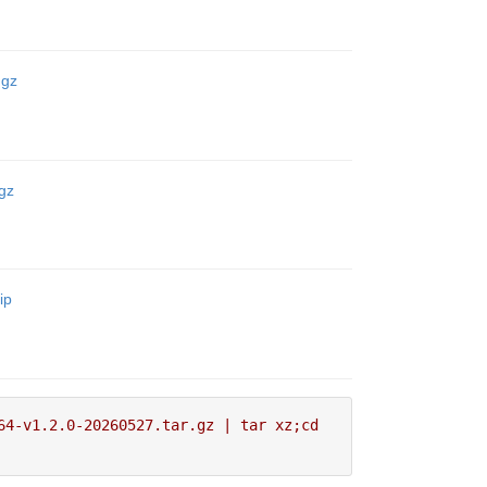
.gz
gz
ip
64-v1.2.0-20260527.tar.gz | tar xz;cd 