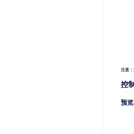
注意：
控
预览