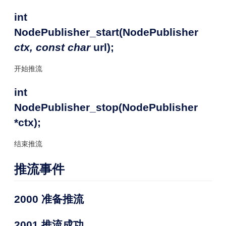
int
NodePublisher_start(NodePublisher
ctx, const char
url);
开始推流
int
NodePublisher_stop(NodePublisher
*ctx);
结束推流
推流事件
2000 准备推流
2001 推流成功