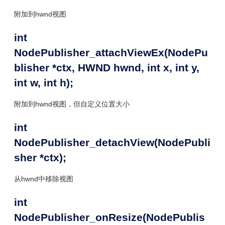
附加到hwnd视图
int
NodePublisher_attachViewEx(NodePu
blisher *ctx, HWND hwnd, int x, int y,
int w, int h);
附加到hwnd视图，但自定义位置大小
int
NodePublisher_detachView(NodePubli
sher *ctx);
从hwnd中移除视图
int
NodePublisher_onResize(NodePublis