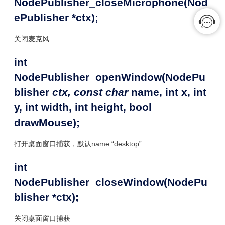
NodePublisher_closeMicrophone(Nod
ePublisher *ctx);
关闭麦克风
int
NodePublisher_openWindow(NodePu
blisher
ctx, const char
name, int x, int
y, int width, int height, bool
drawMouse);
打开桌面窗口捕获，默认name “desktop”
int
NodePublisher_closeWindow(NodePu
blisher *ctx);
关闭桌面窗口捕获