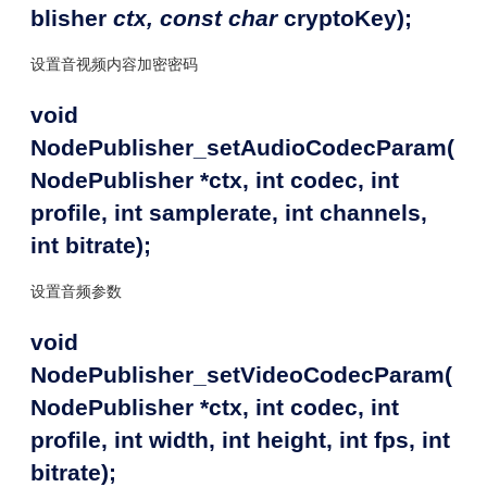
blisher
ctx, const char
cryptoKey);
设置音视频内容加密密码
void
NodePublisher_setAudioCodecParam(
NodePublisher *ctx, int codec, int
profile, int samplerate, int channels,
int bitrate);
设置音频参数
void
NodePublisher_setVideoCodecParam(
NodePublisher *ctx, int codec, int
profile, int width, int height, int fps, int
bitrate);