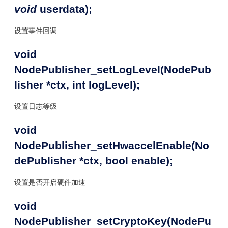
void
userdata);
设置事件回调
void
NodePublisher_setLogLevel(NodePub
lisher *ctx, int logLevel);
设置日志等级
void
NodePublisher_setHwaccelEnable(No
dePublisher *ctx, bool enable);
设置是否开启硬件加速
void
NodePublisher_setCryptoKey(NodePu