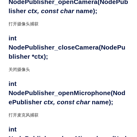
NodePublisher_openCamera(NodePub
lisher
ctx, const char
name);
打开摄像头捕获
int
NodePublisher_closeCamera(NodePu
blisher *ctx);
关闭摄像头
int
NodePublisher_openMicrophone(Nod
ePublisher
ctx, const char
name);
打开麦克风捕获
int