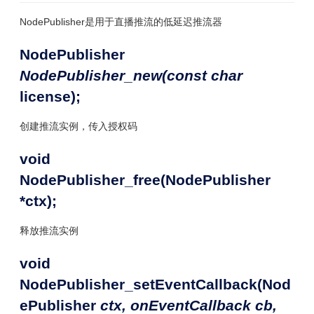
NodePublisher是用于直播推流的低延迟推流器
NodePublisher
NodePublisher_new(const char
license);
创建推流实例，传入授权码
void
NodePublisher_free(NodePublisher
*ctx);
释放推流实例
void
NodePublisher_setEventCallback(Nod
ePublisher
ctx, onEventCallback cb,