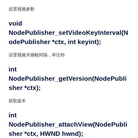
设置视频参数
void
NodePublisher_setVideoKeyInterval(N
odePublisher *ctx, int keyint);
设置视频关键帧间隔，单位秒
int
NodePublisher_getVersion(NodePubli
sher *ctx);
获取版本
int
NodePublisher_attachView(NodePubli
sher *ctx, HWND hwnd);