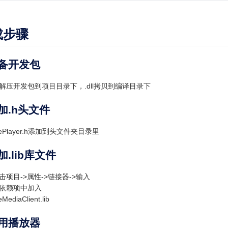
成步骤
准备开发包
解压开发包到项目目录下，.dll拷贝到编译目录下
添加.h头文件
ePlayer.h添加到头文件夹目录里
加.lib库文件
击项目->属性->链接器->输入
依赖项中加入
eMediaClient.lib
使用播放器