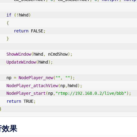
if
(!
hWnd
)
{
return
 FALSE
;
}
ShowWindow
(
hWnd
,
 nCmdShow
);
UpdateWindow
(
hWnd
);
   np 
=
NodePlayer_new
(
""
,
""
);
NodePlayer_attachView
(
np
,
hWnd
);
NodePlayer_start
(
np
,
"rtmp://192.168.0.2/live/bbb"
);
return
 TRUE
;
}
行效果