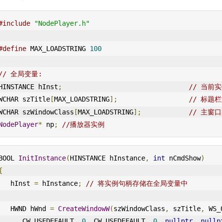
#include
"NodePlayer.h"
#define
 MAX_LOADSTRING 
100
// 全局变量:
HINSTANCE hInst
;
// 当前
WCHAR szTitle
[
MAX_LOADSTRING
];
// 标题
WCHAR szWindowClass
[
MAX_LOADSTRING
];
// 主窗
NodePlayer
*
 np
;
//播放器实例
BOOL 
InitInstance
(
HINSTANCE hInstance
,
int
 nCmdShow
)
{
   hInst 
=
 hInstance
;
// 将实例句柄存储在全局变量中
   HWND hWnd 
=
CreateWindowW
(
szWindowClass
,
 szTitle
,
 WS_
      CW_USEDEFAULT
,
0
,
 CW_USEDEFAULT
,
0
,
nullptr
,
nullp