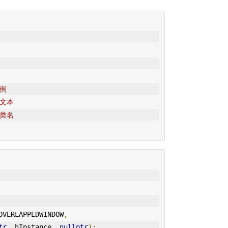
实例
栏文本
口类名
OVERLAPPEDWINDOW
,
tr
,
 hInstance
,
nullptr
);