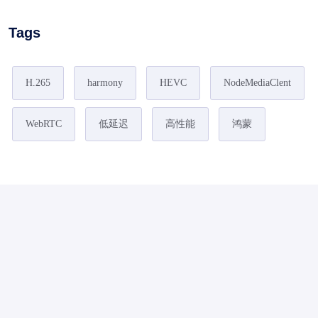
Tags
H.265
harmony
HEVC
NodeMediaClent
WebRTC
低延迟
高性能
鸿蒙