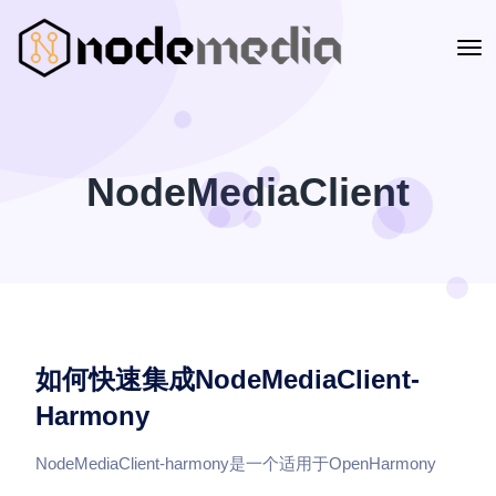
NodeMediaClient
如何快速集成NodeMediaClient-
Harmony
NodeMediaClient-harmony是一个适用于OpenHarmony