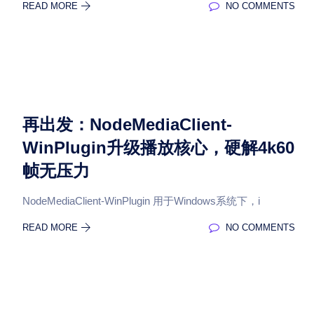
READ MORE
NO COMMENTS
再出发：NodeMediaClient-
WinPlugin升级播放核心，硬解4k60
帧无压力
NodeMediaClient-WinPlugin 用于Windows系统下，i
READ MORE
NO COMMENTS